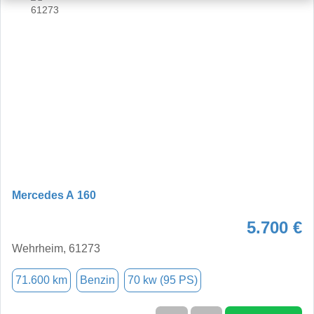
Mercedes A 160
5.700 €
Wehrheim, 61273
71.600 km
Benzin
70 kw (95 PS)